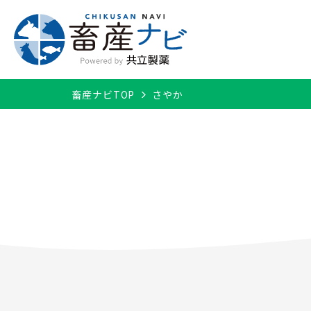
畜産ナビTOP
さやか
牛/子牛