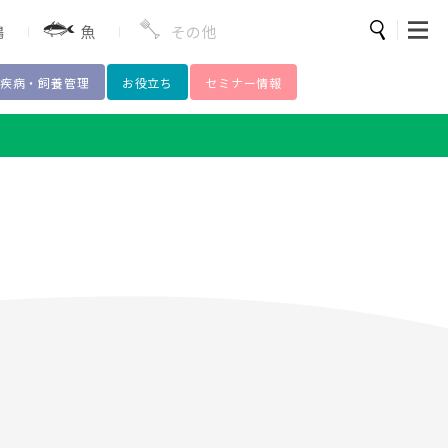
鶏
魚
その他
疾病・飼養管理
お役立ち
セミナー情報
検索
薬
豚熱