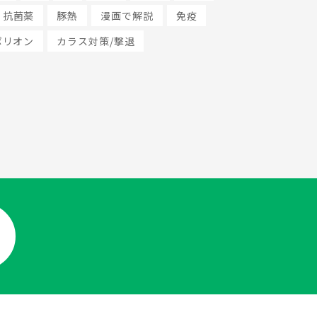
抗菌薬
豚熱
漫画で解説
免疫
ポリオン
カラス対策/撃退