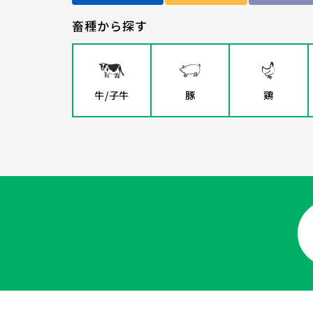
畜種から探す
牛/子牛
豚
鶏