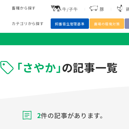
畜種
から探す
牛/子牛
豚
カテゴリ
から探す
飼養衛生管理基準
農場の環境対策
「さやか」
の記事一覧
鶏
豚
魚
水産
開発
細菌
ワクチン
抗菌
2
件の記事があります。