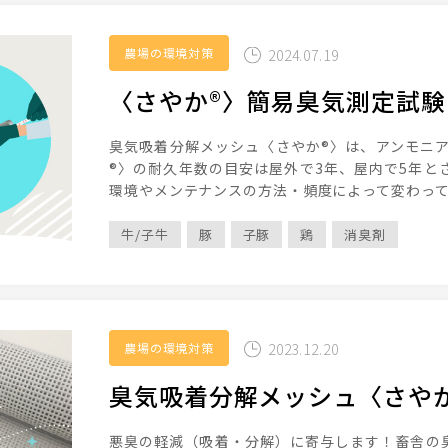
農場の環境対策
2024.07.19
〈さやか®〉簡易臭気測定試
臭気吸着分解メッシュ〈さやか®〉は、アンモニア
®〉の耐久年数の目安は屋外で3年、屋内で5年と
環境やメンテナンスの方法・頻度によって変わっ
牛/子牛
豚
子豚
鶏
消臭剤
農場の環境対策
2023.12.20
臭気吸着分解メッシュ〈さやか
悪臭の軽減（吸着・分解）に寄与します！畜舎の