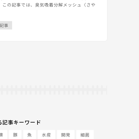
 この記事では、臭気吸着分解メッシュ〈さや
飼養衛生管理基準
農場の環境対策
記事
疾病・飼養管理
お役立ち
セミナー情報
メルマガ配信登録
お問い合わせ
利用規約
る記事キーワード
プライバシーポリシー
鶏
豚
魚
水産
開発
細菌