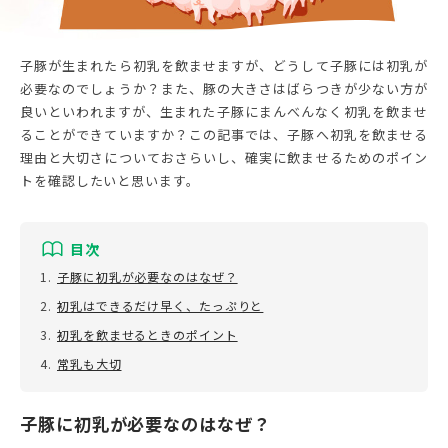
お問い合わせ
利用規約
プライバシーポリシー
子豚が生まれたら初乳を飲ませますが、どうして子豚には初乳が
必要なのでしょうか？また、豚の大きさはばらつきが少ない方が
良いといわれますが、生まれた子豚にまんべんなく初乳を飲ませ
ることができていますか？この記事では、子豚へ初乳を飲ませる
理由と大切さについておさらいし、確実に飲ませるためのポイン
トを確認したいと思います。
目次
1.
子豚に初乳が必要なのはなぜ？
2.
初乳はできるだけ早く、たっぷりと
3.
初乳を飲ませるときのポイント
4.
常乳も大切
子豚に初乳が必要なのはなぜ？