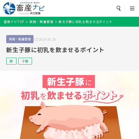
カテゴリ・畜種
から探す
トップページ
畜産ナビTOP
疾病・飼養管理
新生子豚に初乳を飲ませるポイント
カテゴリ
から探す
検索
畜産ナビとは？
飼養衛生管理基準
農場の環境対策
疾病・飼養管理
お役立ち
疾病・飼養管理
2024.06.20
牛/子牛
鶏
豚
魚
細菌
水産
ワクチン
開発
新生子豚に初乳を飲ませるポイント
セミナー情報
飼養衛生管理基準
抗菌薬
豚熱
豚
子豚
農場の環境対策
畜種
から探す
疾病・飼養管理
お役立ち
牛/子牛
豚
鶏
セミナー情報
メルマガ配信登録
魚
その他
閉じる