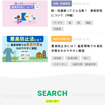
疾病・飼養管理
2026.08.03
続・抗菌薬ってどんな薬？ 薬剤耐性
について［中編］
牛/子牛
豚
鶏
細菌
抗菌薬
農場の環境対策
2026.07.29
悪臭防止法とは？ 畜産現場での臭気
対策をわかりやすく解説
消臭剤
消臭対策
臭い
エポリオン
消臭対策 関連記事
SEARCH
記事を探す