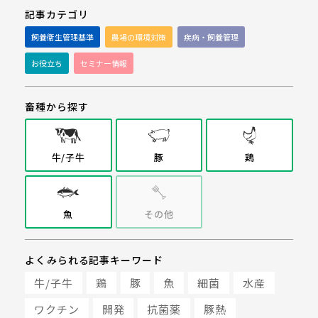
記事カテゴリ
飼養衛生管理基準
農場の環境対策
疾病・飼養管理
お役立ち
セミナー情報
畜種から探す
牛/子牛
豚
鶏
魚
その他
よくみられる記事キーワード
牛/子牛
鶏
豚
魚
細菌
水産
ワクチン
開発
抗菌薬
豚熱