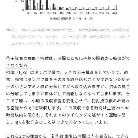
via
注：『Xu, R. J.(2003) The Neonatal Pig.』（Nottingham Univ Pr）の情報が掲
載された『スワイン・サクセス・シリーズ第１弾 初乳を極める』（（株）ア
ニマル・メディア社）より引用しております
②子豚側の理由：抗体は、時間とともに子豚の腸管から吸収がで
きなくなる。
抗体（IgG）はタンパク質で、大きな分子構造をしています。通
常、動物はタンパク質をそのまま取り込むことができないため分
子の小さいアミノ酸に分解してから取り込みますが、抗体の場合
は分解してしまうと抗体として機能しなくなってしまいます。そ
こで子豚は、小腸の吸収細胞を変化させて、初乳摂取後のみ現れ
る空胞からIgGを吸収します。この吸収できる時間は生後24～48
時間以内に限られ、それまでのタイミングを逃がすと空胞は閉
じ、IgGを取り込むことはできなくなってしまいます。
これら2つの理由から、初乳は生後12時間以内を目安に、できる