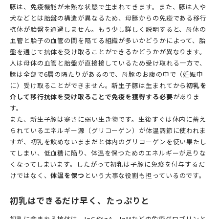
豚は、免疫機能が未熟な状態で生まれてきます。また、豚は人や
犬などとは胎盤の構造が異なるため、母豚からの免疫である移行
抗体が胎盤を通過しません。もう少し詳しく説明すると、母体の
血管と胎子の血管の間を隔てる組織が多いかどうかによって、胎
盤を通じて抗体を受け取ることができるかどうかが異なります。
人は母体の血管と胎盤が直接接しているため受け取れる一方で、
豚は全部で6層の隔たりがあるので、母豚のお腹の中で（妊娠中
に）受け取ることができません。新生子豚は生まれてから
初乳を
介して移行抗体を受け取ることで免疫を獲得する必要
がありま
す。
また、新生子豚は寒さに弱い生き物です。生後すぐは体内に蓄え
られているエネルギー源（グリコーゲン）が体温調節に使われま
すが、初乳を飲めないままだと体内のグリコーゲンを使い果たし
てしまい、低血糖に陥り、体温を保つためのエネルギーが足りな
くなってしまいます。したがって初乳は子豚に免疫を付与するだ
けではなく、
体温を保つ
という大事な役割も担っているのです。
初乳はできるだけ早く、たっぷりと
初乳に含まれる抗体は、IgGやIgA、IgMなどの免疫グロブリンと