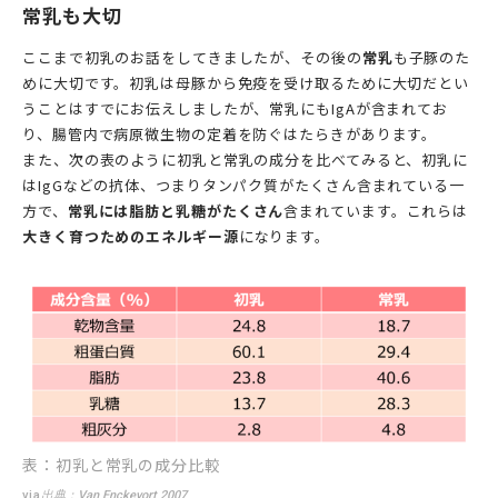
常乳も大切
ここまで初乳のお話をしてきましたが、その後の
常乳
も子豚のた
めに大切です。初乳は母豚から免疫を受け取るために大切だとい
うことはすでにお伝えしましたが、常乳にもIgAが含まれてお
り、腸管内で病原微生物の定着を防ぐはたらきがあります。
また、次の表のように初乳と常乳の成分を比べてみると、初乳に
はIgGなどの抗体、つまりタンパク質がたくさん含まれている一
方で、
常乳には脂肪と乳糖がたくさん
含まれています。これらは
大きく育つためのエネルギー源
になります。
表：初乳と常乳の成分比較
via
出典：Van Enckevort 2007