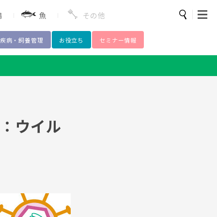
鶏
魚
その他
疾病・飼養管理
お役立ち
セミナー情報
検索
薬
豚熱
回：ウイル