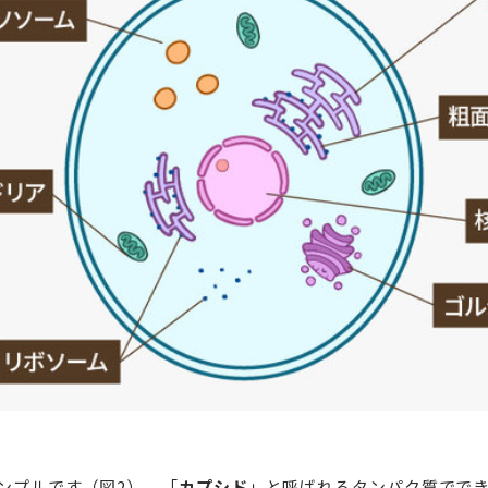
ンプルです（図2）。「
カプシド
」と呼ばれるタンパク質でで