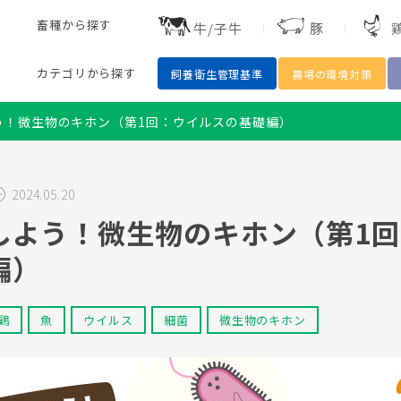
畜種
から探す
牛/子牛
豚
カテゴリ
から探す
飼養衛生管理基準
農場の環境対策
う！微生物のキホン（第1回：ウイルスの基礎編）
2024.05.20
鶏
豚
魚
細菌
水産
ワクチン
開発
抗菌
しよう！微生物のキホン（第1
編）
鶏
魚
ウイルス
細菌
微生物のキホン