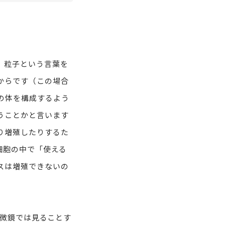
。粒子という言葉を
からです（この場合
の体を構成するよう
うことかと言います
り増殖したりするた
細胞の中で「使える
スは増殖できないの
顕微鏡では見ることす