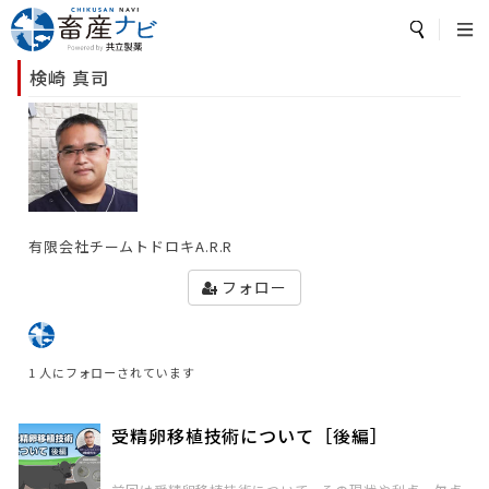
カテゴリ・畜種
から探す
トップページ
検崎 真司
カテゴリ
から探す
検索
畜産ナビとは？
飼養衛生管理基準
農場の環境対策
疾病・飼養管理
お役立ち
牛/子牛
鶏
豚
魚
細菌
水産
ワクチン
開発
セミナー情報
飼養衛生管理基準
抗菌薬
豚熱
農場の環境対策
畜種
から探す
有限会社チームトドロキA.R.R
疾病・飼養管理
フォロー
お役立ち
牛/子牛
豚
鶏
セミナー情報
1 人にフォローされています
メルマガ配信登録
魚
その他
受精卵移植技術について［後編］
閉じる