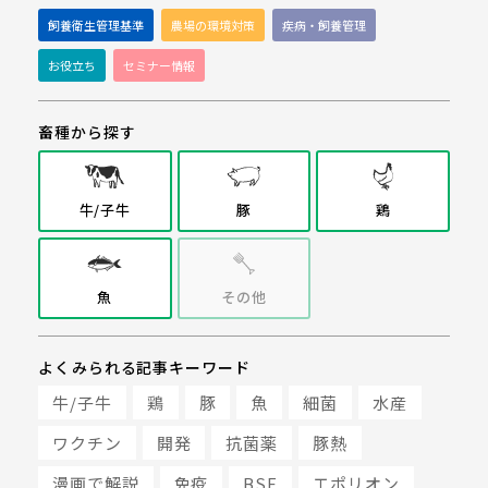
飼養衛生管理基準
農場の環境対策
疾病・飼養管理
お役立ち
セミナー情報
畜種から探す
牛/子牛
豚
鶏
魚
その他
よくみられる記事キーワード
牛/子牛
鶏
豚
魚
細菌
水産
ワクチン
開発
抗菌薬
豚熱
漫画で解説
免疫
BSE
エポリオン