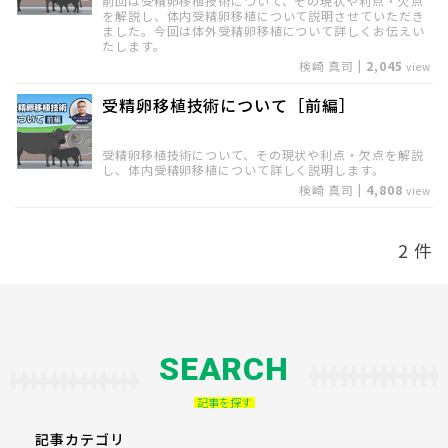
前回は受精卵移植技術について、その現状や利点・欠点
お問い合わせ
を解説し、体内受精卵移植について説明させていただき
ました。今回は体外受精卵移植について詳しくお伝えい
利用規約
たします。
プライバシーポリシー
検崎 真司
|
2,045
view
受精卵移植技術について［前編］
受精卵移植技術について、その現状や利点・欠点を解説
し、体内受精卵移植について詳しく説明します。
検崎 真司
|
4,808
view
2 件
SEARCH
記事を探す
記事カテゴリ