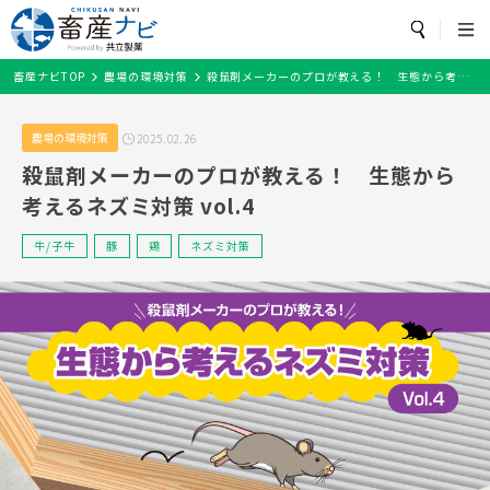
カテゴリ・畜種
から探す
トップページ
畜産ナビTOP
農場の環境対策
殺鼠剤メーカーのプロが教える！ 生態から考えるネズミ対策 vol.4
カテゴリ
から探す
検索
畜産ナビとは？
飼養衛生管理基準
農場の環境対策
疾病・飼養管理
お役立ち
農場の環境対策
2025.02.26
牛/子牛
鶏
豚
魚
細菌
水産
ワクチン
開発
殺鼠剤メーカーのプロが教える！ 生態から
セミナー情報
飼養衛生管理基準
抗菌薬
豚熱
考えるネズミ対策 vol.4
農場の環境対策
畜種
から探す
牛/子牛
豚
鶏
ネズミ対策
疾病・飼養管理
お役立ち
牛/子牛
豚
鶏
セミナー情報
メルマガ配信登録
魚
その他
閉じる