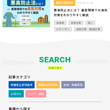
農場の環境対策
2026.07.29
悪臭防止法とは？ 畜産現場での臭気
対策をわかりやすく解説
消臭剤
消臭対策
臭い
エポリオン
消臭対策 関連記事
SEARCH
記事を探す
記事カテゴリ
飼養衛生管理基準
農場の環境対策
疾病・飼養管理
お役立ち
セミナー情報
畜種から探す