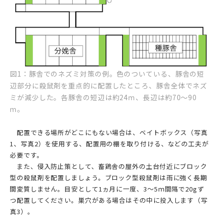
図1：豚舎でのネズミ対策の例。色のついている、豚舎の短
辺部分に殺鼠剤を重点的に配置したところ、豚舎全体でネズ
ミが減少した。各豚舎の短辺は約24ｍ、長辺は約70～90
ｍ。
配置できる場所がどこにもない場合は、ベイトボックス（写真
1、写真2）を使用する、配置用の棚を取り付ける、などの工夫が
必要です。
また、侵入防止策として、畜鶏舎の屋外の土台付近にブロック
型の殺鼠剤を配置しましょう。ブロック型殺鼠剤は雨に強く長期
間変質しません。目安として1ヵ月に一度、3～5ｍ間隔で20gず
つ配置してください。巣穴がある場合はその中に投入します（写
真3）。