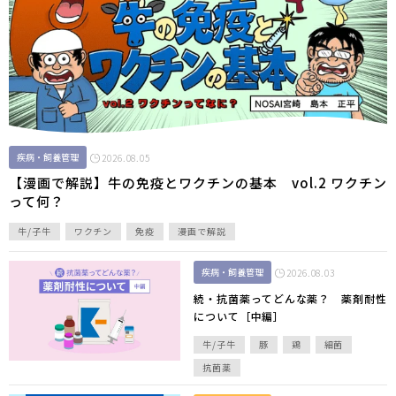
疾病・飼養管理
2026.08.05
【漫画で解説】牛の免疫とワクチンの基本 vol.2 ワクチン
って何？
牛/子牛
ワクチン
免疫
漫画で解説
疾病・飼養管理
2026.08.03
続・抗菌薬ってどんな薬？ 薬剤耐性
について［中編］
牛/子牛
豚
鶏
細菌
抗菌薬