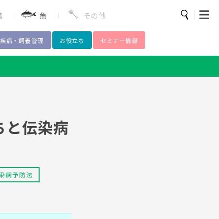
鶏
魚
その他
疾病・飼養管理
お役立ち
セミナー情報
検索
薬
豚熱
ちと伝染病
染病予防法