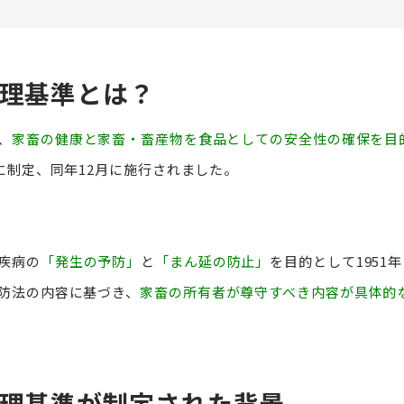
理基準とは？
、
家畜の健康と家畜・畜産物を食品としての安全性の確保を目
月に制定、同年12月に施行されました。
疾病の
「発生の予防」
と
「まん延の防止」
を目的として1951
防法の内容に基づき、
家畜の所有者が尊守すべき内容が具体的
理基準が制定された背景