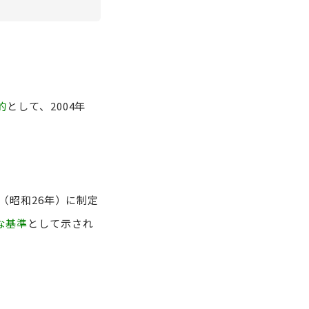
的
として、2004年
年（昭和26年）に制定
な基準
として示され