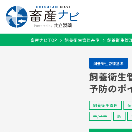
畜産ナビTOP
飼養衛生管理基準
飼養衛生管
飼養衛生管理基準
牛/子牛
飼養衛生
予防のポ
飼養衛生管理
伝
牛/子牛
豚