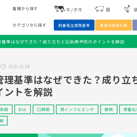
畜種
から探す
牛/子牛
豚
カテゴリ
から探す
飼養衛生管理基準
農場の環境対策
理基準はなぜできた？成り立ちと伝染病予防のポイントを解説
2020.10.08
鶏
豚
魚
水産
開発
細菌
ワクチン
抗菌
管理基準はなぜできた？成り立
イントを解説
染病
BSE
口蹄疫
鳥インフルエンザ
豚熱
家畜伝
鶏