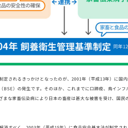
制定されるきっかけとなったのが、2001年（平成13年）に国
（BSE）の発生です。そのほか、これまでに口蹄疫、鳥インフ
まざまな家畜伝染病により日本の畜産は甚大な被害を受け、国民
解消すべく、2003年（平成15年）に食品安全基本法が制定さ