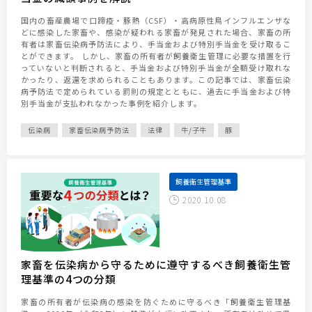
お問い合わせ
国内の畜産農場で口蹄疫・豚熱（CSF）・高病原性鳥インフルエンザな
利用規約
どに感染した家畜や、感染が疑われる家畜が発見された場合、家畜の所
プライバシーポリシー
有者は家畜伝染病予防法により、手当金および特別手当金を受け取るこ
とができます。 しかし、家畜の所有者が飼養衛生管理に必要な措置を行
っていないと判断されると、手当金および特別手当金が全額受け取れな
かったり、返還を求められることもあります。この記事では、家畜伝染
病予防法で定められている罰則の規定とともに、過去に手当金および特
別手当金が支払われなかった事例を紹介します。
伝染病
家畜伝染病予防法
法律
牛/子牛
豚
飼養衛生管理基準
2020.10.08
家畜を伝染病から守るために遵守するべき飼養衛生管
理基準の4つの分類
家畜の所有者が伝染病の感染を防ぐために守るべき「飼養衛生管理基