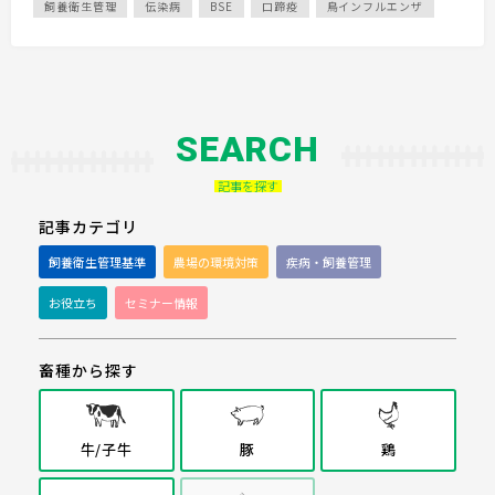
飼養衛生管理
伝染病
BSE
口蹄疫
鳥インフルエンザ
SEARCH
記事を探す
記事カテゴリ
飼養衛生管理基準
農場の環境対策
疾病・飼養管理
お役立ち
セミナー情報
畜種から探す
牛/子牛
豚
鶏