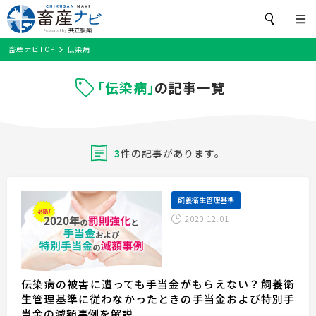
カテゴリ・畜種
から探す
トップページ
畜産ナビTOP
伝染病
カテゴリ
から探す
検索
畜産ナビとは？
「伝染病」
の記事一覧
飼養衛生管理基準
農場の環境対策
疾病・飼養管理
お役立ち
牛/子牛
鶏
豚
魚
水産
開発
細菌
ワクチン
セミナー情報
飼養衛生管理基準
抗菌薬
豚熱
農場の環境対策
3
件の記事があります。
畜種
から探す
疾病・飼養管理
お役立ち
飼養衛生管理基準
牛/子牛
豚
鶏
セミナー情報
2020.12.01
メルマガ配信登録
魚
その他
伝染病の被害に遭っても手当金がもらえない？飼養衛
生管理基準に従わなかったときの手当金および特別手
閉じる
当金の減額事例を解説