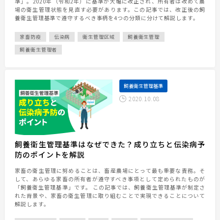
準」。2020年（令和2年）に基準が大幅に改正され、所有者は改めて農
場の衛生管理状態を見直す必要があります。この記事では、改正後の飼
養衛生管理基準で遵守するべき事柄を4つの分類に分けて解説します。
家畜防疫
伝染病
衛生管理区域
飼養衛生管理
飼養衛生管理者
飼養衛生管理基準
2020.10.08
飼養衛生管理基準はなぜできた？成り立ちと伝染病予
防のポイントを解説
家畜の衛生管理に努めることは、畜産農場にとって最も重要な責務。そ
して、あらゆる家畜の所有者が遵守すべき事項として定められたものが
「飼養衛生管理基準」です。 この記事では、飼養衛生管理基準が制定さ
れた背景や、家畜の衛生管理に取り組むことで実現できることについて
解説します。