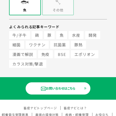
魚
その他
よくみられる記事キーワード
牛/子牛
鶏
豚
魚
水産
開発
細菌
ワクチン
抗菌薬
豚熱
漫画で解説
免疫
BSE
エポリオン
カラス対策/撃退
お問い合わせはこちら
畜産ナビトップページ
畜産ナビとは？
飼養衛生管理基準
農場の環境対策
疾病・飼養管理
お役立ち