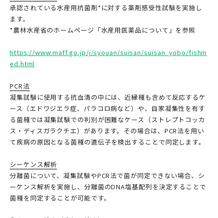
承認されている水産用抗菌剤*に対する薬剤感受性試験を実施し
ます。
*農林水産省のホームページ「水産用医薬品について」を参照
https://www.maff.go.jp/j/syouan/suisan/suisan_yobo/fishm
ed.html
PCR法
凝集試験に使用する抗血清の中には、近縁種も含めて反応するケ
ース（エドワジエラ症、パラコロ病など）や、自家凝集性を有す
る菌種では凝集試験での判別が困難なケース（ストレプトコッカ
ス・ディスガラクチエ）があります。その場合は、PCR法を用い
て疾病の原因となる菌種の遺伝子を検出することで同定します。
シーケンス解析
分離菌について、凝集試験やPCR法で菌が同定できない場合、シ
ーケンス解析を実施し、分離菌のDNA塩基配列を決定することで
菌種を同定することが可能です。