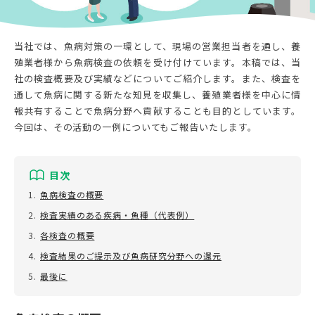
お問い合わせ
利用規約
プライバシーポリシー
当社では、魚病対策の一環として、現場の営業担当者を通し、養
殖業者様から魚病検査の依頼を受け付けています。本稿では、当
社の検査概要及び実績などについてご紹介します。また、検査を
通して魚病に関する新たな知見を収集し、養殖業者様を中心に情
報共有することで魚病分野へ貢献することも目的としています。
今回は、その活動の一例についてもご報告いたします。
目次
1.
魚病検査の概要
2.
検査実績のある疾病・魚種（代表例）
3.
各検査の概要
4.
検査結果のご提示及び魚病研究分野への還元
5.
最後に