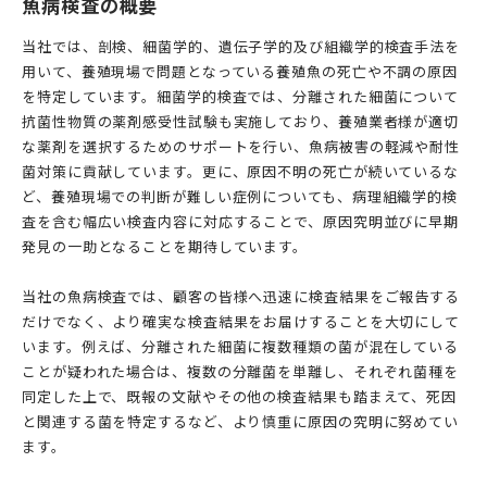
魚病検査の概要
当社では、剖検、細菌学的、遺伝子学的及び組織学的検査手法を
用いて、養殖現場で問題となっている養殖魚の死亡や不調の原因
を特定しています。細菌学的検査では、分離された細菌について
抗菌性物質の薬剤感受性試験も実施しており、養殖業者様が適切
な薬剤を選択するためのサポートを行い、魚病被害の軽減や耐性
菌対策に貢献しています。更に、原因不明の死亡が続いているな
ど、養殖現場での判断が難しい症例についても、病理組織学的検
査を含む幅広い検査内容に対応することで、原因究明並びに早期
発見の一助となることを期待しています。
当社の魚病検査では、顧客の皆様へ迅速に検査結果をご報告する
だけでなく、より確実な検査結果をお届けすることを大切にして
います。例えば、分離された細菌に複数種類の菌が混在している
ことが疑われた場合は、複数の分離菌を単離し、それぞれ菌種を
同定した上で、既報の文献やその他の検査結果も踏まえて、死因
と関連する菌を特定するなど、より慎重に原因の究明に努めてい
ます。