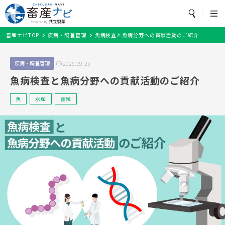
カテゴリ・畜種
から探す
トップページ
畜産ナビTOP
疾病・飼養管理
魚病検査と魚病分野への貢献活動のご紹介
カテゴリ
から探す
検索
畜産ナビとは？
飼養衛生管理基準
農場の環境対策
疾病・飼養管理
お役立ち
疾病・飼養管理
2025.09.25
牛/子牛
鶏
豚
魚
細菌
水産
ワクチン
開発
魚病検査と魚病分野への貢献活動のご紹介
セミナー情報
飼養衛生管理基準
抗菌薬
豚熱
魚
水産
養殖
農場の環境対策
畜種
から探す
疾病・飼養管理
お役立ち
牛/子牛
豚
鶏
セミナー情報
メルマガ配信登録
魚
その他
閉じる