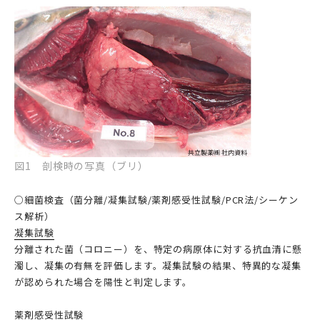
図1 剖検時の写真（ブリ）
○細菌検査（菌分離/凝集試験/薬剤感受性試験/PCR法/シーケン
ス解析）
凝集試験
分離された菌（コロニー）を、特定の病原体に対する抗血清に懸
濁し、凝集の有無を評価します。凝集試験の結果、特異的な凝集
が認められた場合を陽性と判定します。
薬剤感受性試験