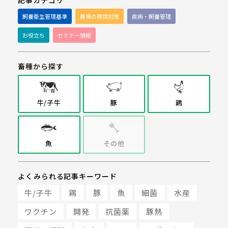
飼養衛生管理基準
農場の環境対策
疾病・飼養管理
お役立ち
セミナー情報
畜種から探す
牛/子牛
豚
鶏
魚
その他
よくみられる記事キーワード
牛/子牛
鶏
豚
魚
細菌
水産
ワクチン
開発
抗菌薬
豚熱