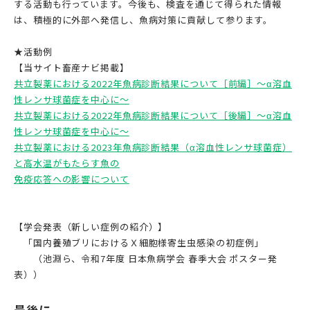
する活動も行っています。今後も、検査を通じて得られた情報
は、積極的に外部へ発信し、魚病対策に貢献して参ります。
★活動例
【当サイト畜産ナビ掲載】
共立製薬における2022年魚病診断結果について［前編］～α溶血
性レンサ球菌症を中心に～
共立製薬における2022年魚病診断結果について［後編］～α溶血
性レンサ球菌症を中心に～
共立製薬における2023年魚病診断結果（α溶血性レンサ球菌症）
と高水温がもたらす魚の
免疫応答への影響について
【学会発表（新しい症例の紹介）】
「国内養殖ブリにおけるＸ細胞様寄生虫感染の初症例」
（池淵ら、令和7年度 日本魚病学会 春季大会 ポスター発
表））
最後に