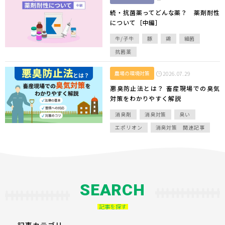
続・抗菌薬ってどんな薬？ 薬剤耐性
について［中編］
牛/子牛
豚
鶏
細菌
抗菌薬
農場の環境対策
2026.07.29
悪臭防止法とは？ 畜産現場での臭気
対策をわかりやすく解説
消臭剤
消臭対策
臭い
エポリオン
消臭対策 関連記事
SEARCH
記事を探す
記事カテゴリ