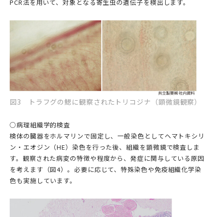
PCR法を用いて、対象となる寄生虫の遺伝子を検出します。
図3 トラフグの鰓に観察されたトリコジナ（顕微鏡観察）
○病理組織学的検査
検体の臓器をホルマリンで固定し、一般染色としてヘマトキシリ
ン・エオジン（HE）染色を行った後、組織を顕微鏡で検査しま
す。観察された病変の特徴や程度から、発症に関与している原因
を考えます（図4）。必要に応じて、特殊染色や免疫組織化学染
色も実施しています。